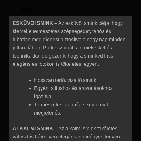
SMINK
ESKÜVŐI SMINK –
Az esküvői smink célja, hogy
kiemelje természetes szépségedet, tartós és
hibátlan megjelenést biztosítva a nagy nap minden
pillanatában. Professzionális termékekkel és
technikákkal dolgozunk, hogy a sminked friss,
elegáns és fotókon is tökéletes legyen.
Hosszan tartó, vízálló smink
Egyéni stílushoz és arcvonásokhoz
igazítva
Természetes, de mégis kifinomult
megjelenés.
ALKALMI SMINK
– Az alkalmi smink tökéletes
választás bármilyen elegáns eseményre, legyen