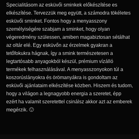
Specialitásom az esküvői sminkek előkészítése es
elkészítése. Tervezzük meg együtt, a számodra tökéletes
esküvői sminket. Fontos hogy a menyasszony
személyiségére szabjam a sminket, hogy olyan
végeredmény szülessen, amiben magabiztosan sétálhat
az oltár elé. Egy esküvőn az érzelmek gyakran a
tetőfokukra hágnak, így a smink természetesen a
legtartósabb anyagokból készül, prémium vízálló
termékek felhasználásával. A menyasszonyokon túl a
koszorúslányokra és örömanyákra is gondoltam az
esküvői ajánlataim elkészítése közben. Hiszem és tudom,
hogy a világon a legnagyobb energia a szeretet, épp
ezért ha valamit szeretettel csinálsz akkor azt az emberek
megérzik. 🙂