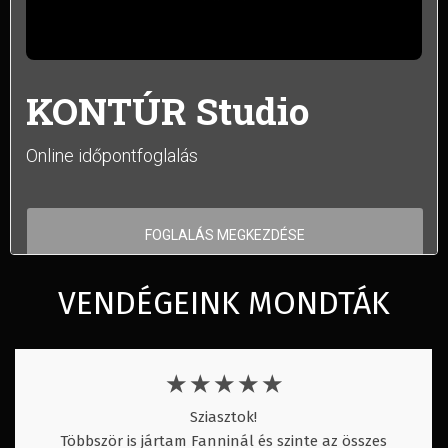
VENDÉGEINK MONDTÁK
★
★
★
★
★
Sziasztok!
Többször is jártam Fanninál és szinte az összes