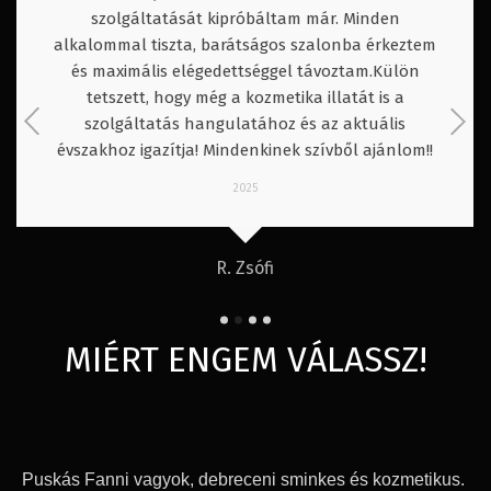
szolgáltatását kipróbáltam már. Minden
alkalommal tiszta, barátságos szalonba érkeztem
és maximális elégedettséggel távoztam.Külön
tetszett, hogy még a kozmetika illatát is a
szolgáltatás hangulatához és az aktuális
évszakhoz igazítja! Mindenkinek szívből ajánlom!!
2025
R. Zsófi
MIÉRT ENGEM VÁLASSZ!
Puskás Fanni vagyok, debreceni sminkes és kozmetikus.