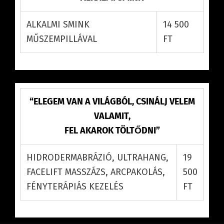
ALKALMI SMINK
14 500
MŰSZEMPILLÁVAL
FT
“ELEGEM VAN A VILÁGBÓL, CSINÁLJ VELEM
VALAMIT,
FEL AKAROK TÖLTŐDNI”
HIDRODERMABRÁZIÓ, ULTRAHANG,
19
FACELIFT MASSZÁZS, ARCPAKOLÁS,
500
FÉNYTERÁPIÁS KEZELÉS
FT